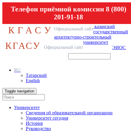
Телефон приёмной комиссии 8 (800)
201-91-18
казанский
КГАСУ
Официальный сайт
государственный
архитектурно-строительный
университет
КГАСУ
Официальный сайт
ЭИОС
RU
Татарский
English
Toggle navigation
Университет
Сведения об образовательной организации
Университет сегодня
История
Руководство