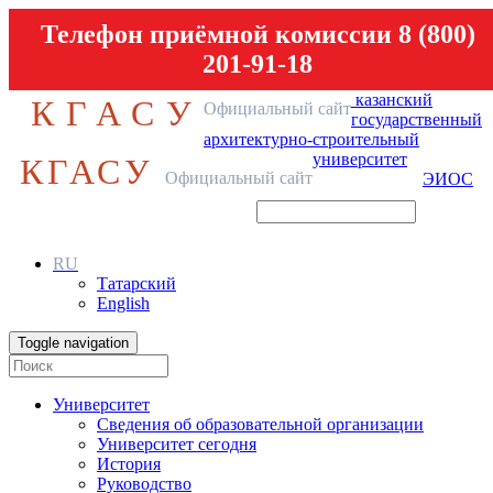
Телефон приёмной комиссии 8 (800)
201-91-18
казанский
КГАСУ
Официальный сайт
государственный
архитектурно-строительный
университет
КГАСУ
Официальный сайт
ЭИОС
RU
Татарский
English
Toggle navigation
Университет
Сведения об образовательной организации
Университет сегодня
История
Руководство