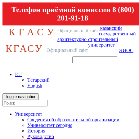
Телефон приёмной комиссии 8 (800)
201-91-18
казанский
КГАСУ
Официальный сайт
государственный
архитектурно-строительный
университет
КГАСУ
Официальный сайт
ЭИОС
RU
Татарский
English
Toggle navigation
Университет
Сведения об образовательной организации
Университет сегодня
История
Руководство