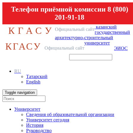
Телефон приёмной комиссии 8 (800)
201-91-18
казанский
КГАСУ
Официальный сайт
государственный
архитектурно-строительный
университет
КГАСУ
Официальный сайт
ЭИОС
RU
Татарский
English
Toggle navigation
Университет
Сведения об образовательной организации
Университет сегодня
История
Руководство