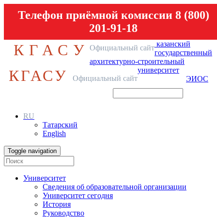
Телефон приёмной комиссии 8 (800)
201-91-18
казанский
КГАСУ
Официальный сайт
государственный
архитектурно-строительный
университет
КГАСУ
Официальный сайт
ЭИОС
RU
Татарский
English
Toggle navigation
Университет
Сведения об образовательной организации
Университет сегодня
История
Руководство