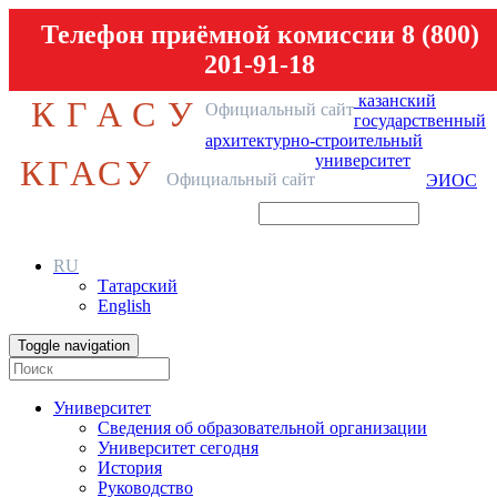
Телефон приёмной комиссии 8 (800)
201-91-18
казанский
КГАСУ
Официальный сайт
государственный
архитектурно-строительный
университет
КГАСУ
Официальный сайт
ЭИОС
RU
Татарский
English
Toggle navigation
Университет
Сведения об образовательной организации
Университет сегодня
История
Руководство