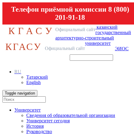
Телефон приёмной комиссии 8 (800)
201-91-18
казанский
КГАСУ
Официальный сайт
государственный
архитектурно-строительный
университет
КГАСУ
Официальный сайт
ЭИОС
RU
Татарский
English
Toggle navigation
Университет
Сведения об образовательной организации
Университет сегодня
История
Руководство