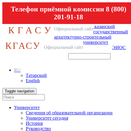
Телефон приёмной комиссии 8 (800)
201-91-18
казанский
КГАСУ
Официальный сайт
государственный
архитектурно-строительный
университет
КГАСУ
Официальный сайт
ЭИОС
RU
Татарский
English
Toggle navigation
Университет
Сведения об образовательной организации
Университет сегодня
История
Руководство