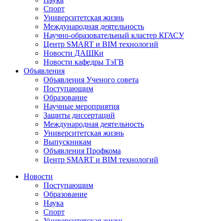
Спорт
Университетская жизнь
Международная деятельность
Научно-образовательный кластер КГАСУ
Центр SMART и BIM технологий
Новости ДАШКи
Новости кафедры ТэГВ
Объявления
Объявления Ученого совета
Поступающим
Образование
Научные мероприятия
Защиты диссертаций
Международная деятельность
Университетская жизнь
Выпускникам
Объявления Профкома
Центр SMART и BIM технологий
Новости
Поступающим
Образование
Наука
Спорт
Университетская жизнь