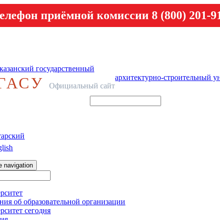
елефон приёмной комиссии 8 (800) 201-9
казанский государственный
архитектурно-строительный у
ГАСУ
Официальный сайт
тарский
lish
e navigation
рситет
ния об образовательной организации
рситет сегодня
ия